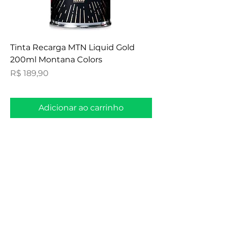
Tinta Recarga MTN Liquid Gold
200ml Montana Colors
Preço
R$ 189,90
Adicionar ao carrinho