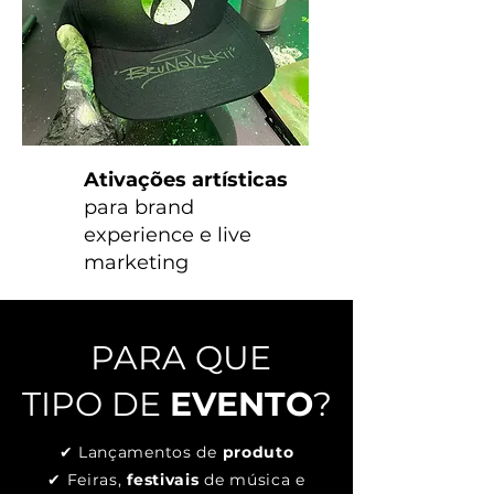
Ativações artísticas
para brand
experience e live
marketing
PARA QUE
TIPO DE
EVENTO
?
✔ Lançamentos de
produto
✔ Feiras,
festivais
de música e