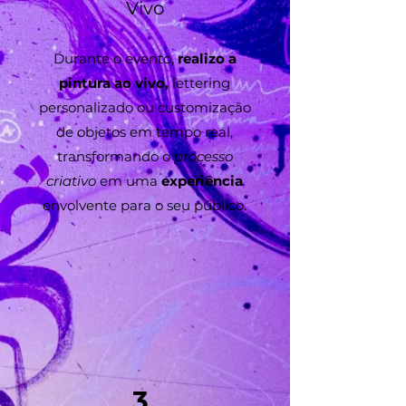
Vivo
Durante o evento,
realizo a
pintura ao vivo,
lettering
personalizado ou customização
de objetos em tempo real,
transformando o
processo
criativo
em uma
experiência
envolvente para o seu público.
3