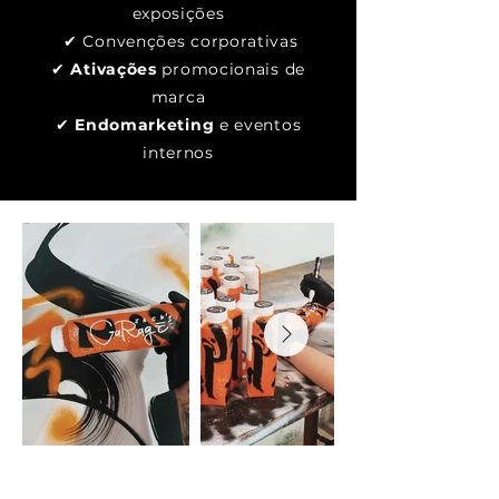
exposições
✔ Convenções corporativas
✔
Ativações
promocionais de
marca
✔
Endomarketing
e eventos
internos