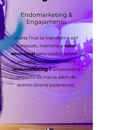
Endomarketing &
Engajamento
A arte final se transforma em
conteúdo, memória e
valor
emocional
para colaboradores e
convidados, fortalecendo o
endomarketing
e ampliando o
impacto da marca além do
evento (
brand experience
).