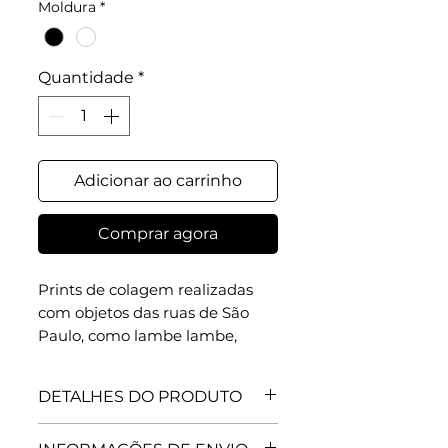
Moldura
*
Quantidade
*
Adicionar ao carrinho
Comprar agora
Prints de colagem realizadas
com objetos das ruas de São
Paulo, como lambe lambe,
revistas e jornais sem uso.A
experiência de morar em um
DETALHES DO PRODUTO
centro urbano é de poder
vivenciar diáriamente com
Use este espaço para