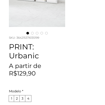
SKU: 364215376135199
PRINT:
Urbanic
A partir de
Preço
R$129,90
promocional
Modelo
*
1
2
3
4